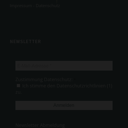
Impressum
-
Datenschutz
NEWSLETTER
E-
Mail-
Adresse
Zustimmung Datenschutz:
*
*
Ich stimme den Datenschutzrichtlinien (1)
zu.
Newsletter Abmeldung