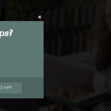
Close
this
module
ps?
e
G APP