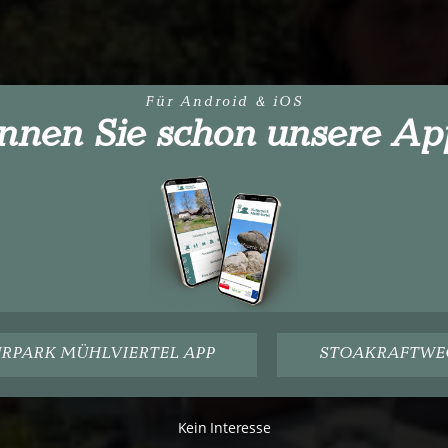
Für Android & iOS
nnen Sie schon unsere Ap
Cookie Zustimmung
Um unsere Webseite für Sie optimal zu gestalten und fortlaufend
verbessern zu können, verwenden wir Cookies. Durch die weiter
Nutzung der Webseite stimmen Sie der Verwendung von
Notwendigen Cookies zu.
Cookie Einstellungen
ZUSTIMMUNG
RPARK MÜHLVIERTEL APP
STOAKRAFTWE
Kein Interesse