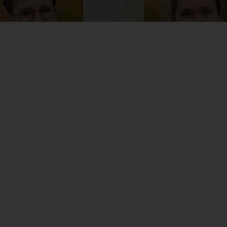
tina Lehner
DI Theresa Bogengruber
sführerin
info@naturpark-muehlviert
ftsfuehrung@naturpark-
T:
+43 (0) 7264 46 55-16
rtel.at
M:
+43 (0) 6643917354
) 7264 46 55-17
0) 664 88 43 59 73