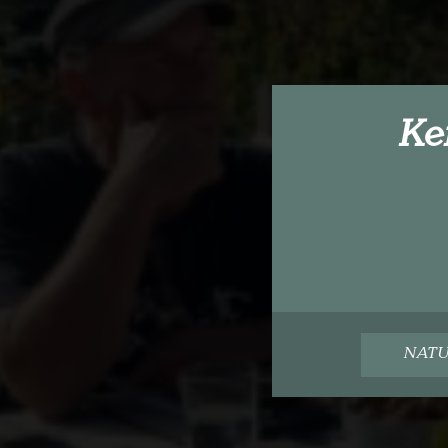
Ke
NATU