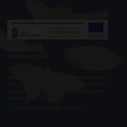
ec.europa.eu
land-oberoesterreich.gv.at
You may choose to prevent this website from aggregating and analyzing
the actions you take here. Doing so will protect your privacy, but will also
prevent the owner from learning from your actions and creating a better
experience for you and other users.
You are not opted out. Uncheck this box to opt-out.