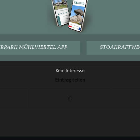
sch (Kräuterpädagogin),
www.quendelgruen.at
verbessern zu können, verwenden wir Cookies. Durch die weiter
Nutzung der Webseite stimmen Sie der Verwendung von
 DI Marlies Resch:
post@quendelgruen.at
oder Tel.
+43 (0) 6
Notwendigen Cookies zu.
Cookie Einstellungen
ZUSTIMMUNG
RPARK MÜHLVIERTEL APP
STOAKRAFTWE
7. DEZEMBER 2021
Kein Interesse
Eintrag teilen