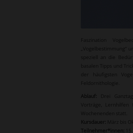
Faszination Vogel
„Vogelbestimmung“ und 
speziell an die Bedü
basalen Tipps und Tri
der häufigsten Vog
Feldornithologie.
Ablauf:
Drei Ganztags
Vorträge, Lernhilfe
Wochenenden statt.
Kursdauer:
März bis O
Teilnehmer*innen:
15 