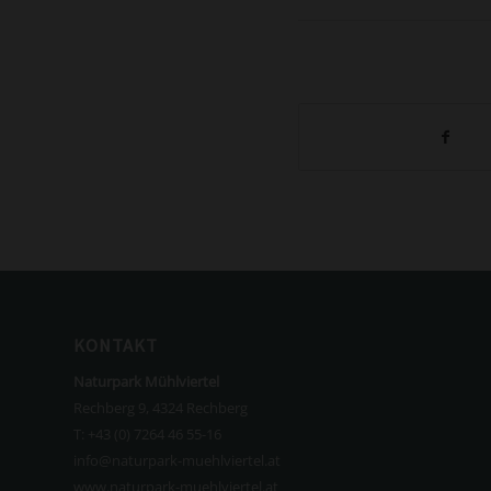
KONTAKT
Naturpark Mühlviertel
Rechberg 9, 4324 Rechberg
T:
+43 (0) 7264 46 55-16
info@naturpark-muehlviertel.at
www.naturpark-muehlviertel.at