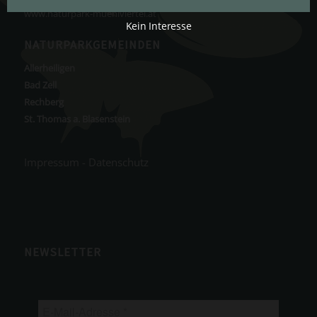
www.naturpark-muehlviertel.at
Kein Interesse
NATURPARKGEMEINDEN
Allerheiligen
Bad Zell
Rechberg
St. Thomas a. Blasenstein
Impressum
-
Datenschutz
NEWSLETTER
E-