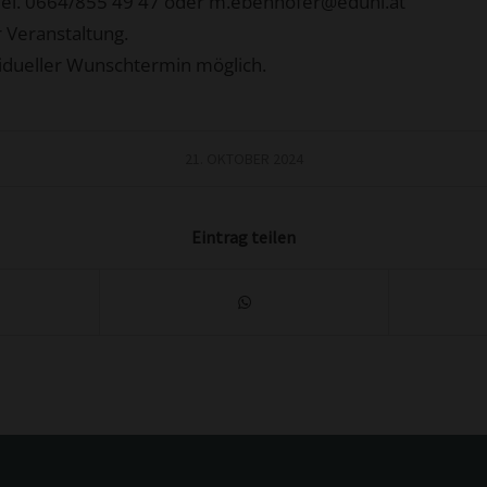
Tel. 0664/855 49 47 oder m.ebenhofer@eduhi.at
 Veranstaltung.
vidueller Wunschtermin möglich.
21. OKTOBER 2024
Eintrag teilen