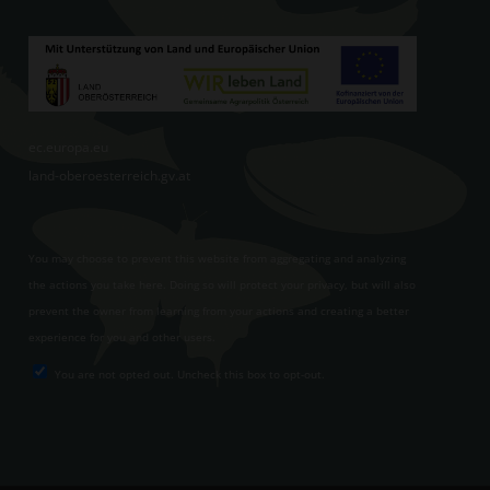
ec.europa.eu
land-oberoesterreich.gv.at
You may choose to prevent this website from aggregating and analyzing
the actions you take here. Doing so will protect your privacy, but will also
prevent the owner from learning from your actions and creating a better
experience for you and other users.
You are not opted out. Uncheck this box to opt-out.