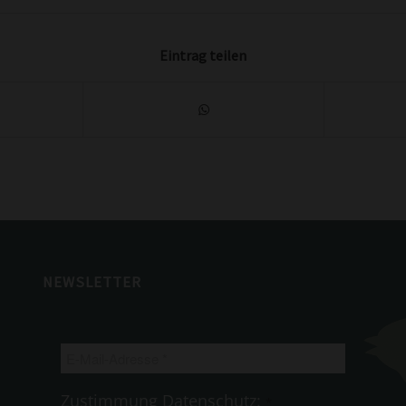
Eintrag teilen
NEWSLETTER
E-
Mail-
Adresse
Zustimmung Datenschutz:
*
*