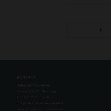
KONTAKT
Naturpark Mühlviertel
Rechberg 9, 4324 Rechberg
T:
+43 (0) 7264 46 55-16
info@naturpark-muehlviertel.at
www.naturpark-muehlviertel.at