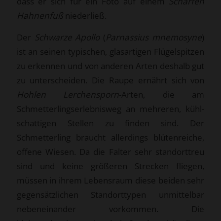
dass er sich für ein Foto auf einem
Scharfen
Hahnenfuß
niederließ.
Der
Schwarze Apollo
(
Parnassius mnemosyne
)
ist an seinen typischen, glasartigen Flügelspitzen
zu erkennen und von anderen Arten deshalb gut
zu unterscheiden. Die Raupe ernährt sich von
Hohlen Lerchensporn
-Arten, die am
Schmetterlingserlebnisweg an mehreren, kühl-
schattigen Stellen zu finden sind. Der
Schmetterling braucht allerdings blütenreiche,
offene Wiesen. Da die Falter sehr standorttreu
sind und keine größeren Strecken fliegen,
müssen in ihrem Lebensraum diese beiden sehr
gegensätzlichen Standorttypen unmittelbar
nebeneinander vorkommen. Die