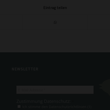
Eintrag teilen
NEWSLETTER
E-
Mail-
Adresse
Zustimmung Datenschutz:
*
*
Ich stimme den Datenschutzrichtlinien (1)