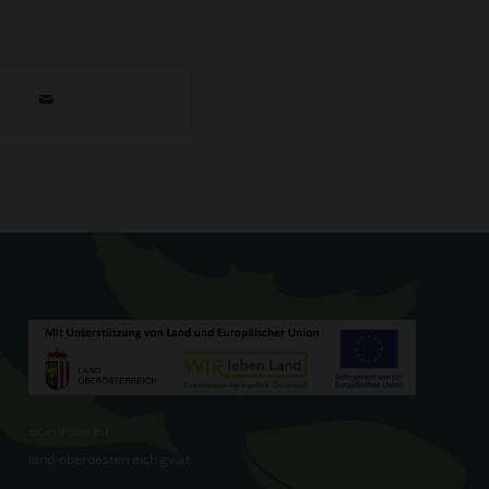
ec.europa.eu
land-oberoesterreich.gv.at