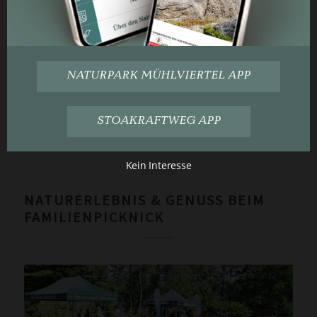
Natur verlebten 15 Kinder beim diesjährigen
Abenteuer-Camp.
Mehr lesen
NATURPARK MÜHLVIERTEL APP
24. AUGUST 2023
STOAKRAFTWEG APP
Kein Interesse
ARCHIV
NATURERLEBNIS & GENUSS BEIM
FAMILIENPICKNICK