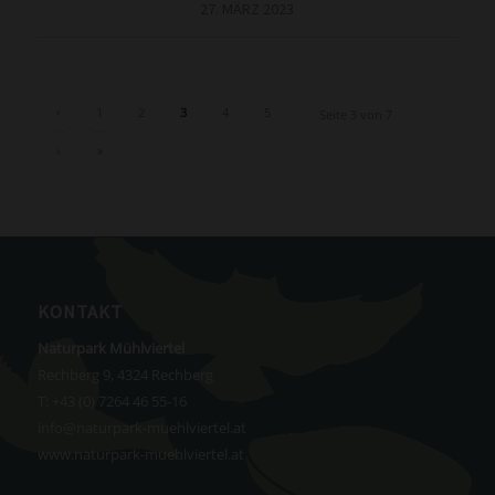
27. MÄRZ 2023
‹
1
2
3
4
5
Seite 3 von 7
›
»
KONTAKT
Naturpark Mühlviertel
Rechberg 9, 4324 Rechberg
T:
+43 (0) 7264 46 55-16
info@naturpark-muehlviertel.at
www.naturpark-muehlviertel.at