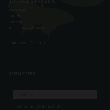
NATURPARKGEMEINDEN
Allerheiligen
Bad Zell
Rechberg
St. Thomas a. Blasenstein
Impressum
-
Datenschutz
NEWSLETTER
E-
Mail-
Adresse
Zustimmung Datenschutz:
*
*