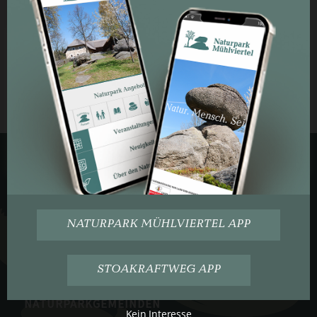
Eintrag teilen
Cookie Zustimmung
Um unsere Webseite für Sie optimal zu gestalten und
fortlaufend verbessern zu können, verwenden wir
Cookies. Durch die weitere Nutzung der Webseite
stimmen Sie der Verwendung von Notwendigen Cookies
zu.
Cookie Einstellungen
ZUSTIMMUNG
KONTAKT
Naturpark Mühlviertel
Rechberg 9, 4324 Rechberg
NATURPARK MÜHLVIERTEL APP
T:
+43 (0) 7264 46 55-16
info@naturpark-muehlviertel.at
STOAKRAFTWEG APP
www.naturpark-muehlviertel.at
NATURPARKGEMEINDEN
Kein Interesse