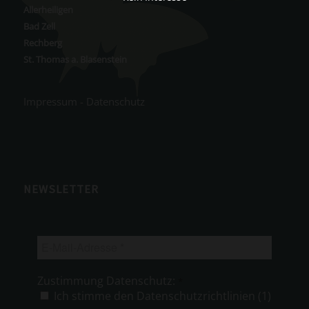
Allerheiligen
Bad Zell
Rechberg
St. Thomas a. Blasenstein
Impressum
-
Datenschutz
NEWSLETTER
E-
Mail-
Adresse
Zustimmung Datenschutz:
*
*
Ich stimme den Datenschutzrichtlinien (1)